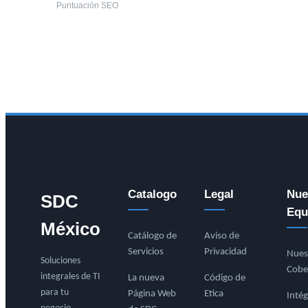
Puntuación SEO
Catalogo
Legal
Nue
SDC
Equ
México
Catálogo de
Aviso de
Servicios
Privacidad
Nues
Soluciones
Cobe
integrales de TI
La nueva
Código de
para tu
Página Web
Etica
Intég