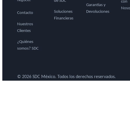
negocio.
de SDC
con
Garantías y
Noso
Soluciones
Devoluciones
Contacto
Financieras
Nuestros
Clientes
¿Quiénes
somos? SDC
© 2026 SDC México. Todos los derechos reservados.