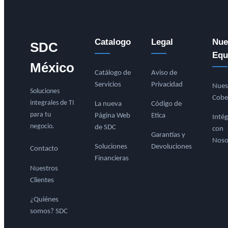
Catalogo
Legal
Nue
SDC
Equ
México
Catálogo de
Aviso de
Servicios
Privacidad
Nues
Soluciones
Cobe
integrales de TI
La nueva
Código de
para tu
Página Web
Etica
Intég
negocio.
de SDC
con
Garantías y
Noso
Soluciones
Devoluciones
Contacto
Financieras
Nuestros
Clientes
¿Quiénes
somos? SDC