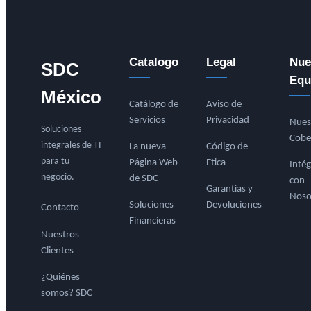
Catalogo
Legal
Nue
SDC
Equ
México
Catálogo de
Aviso de
Servicios
Privacidad
Nues
Soluciones
Cobe
integrales de TI
La nueva
Código de
para tu
Página Web
Etica
Intég
negocio.
de SDC
con
Garantías y
Noso
Soluciones
Devoluciones
Contacto
Financieras
Nuestros
Clientes
¿Quiénes
somos? SDC