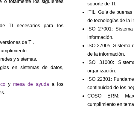
 o totalmente los siguientes
soporte de TI.
ITIL: Guía de buenas 
de tecnologías de la i
 de TI necesarios para los
ISO 27001: Sistema
información.
versiones de TI.
ISO 27005: Sistema d
cumplimiento.
de la información.
 redes y sistemas.
ISO 31000: Sistem
egias en sistemas de datos,
organización.
ISO 22301: Fundamen
ico
y
mesa de ayuda
a los
continuidad de los ne
es.
COSO ERM: Marco
cumplimiento en temas