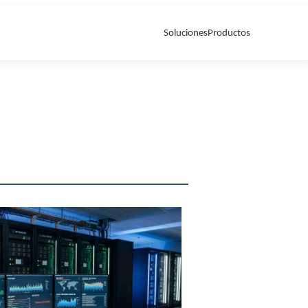
Soluciones
Productos
Cableado Estructurado
as
Control de Acceso y Videovigilancia
Servidores