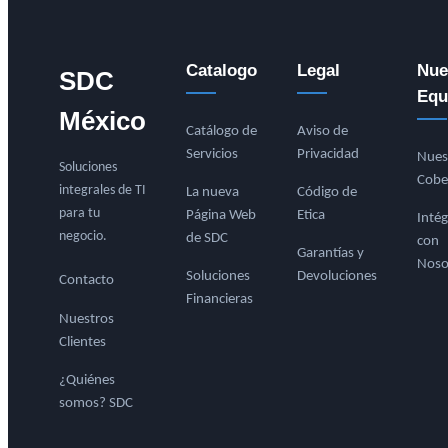
Catalogo
Legal
Nue
SDC
Equ
México
Catálogo de
Aviso de
Servicios
Privacidad
Nues
Soluciones
Cobe
integrales de TI
La nueva
Código de
para tu
Página Web
Etica
Intég
negocio.
de SDC
con
Garantías y
Noso
Soluciones
Devoluciones
Contacto
Financieras
Nuestros
Clientes
¿Quiénes
somos? SDC