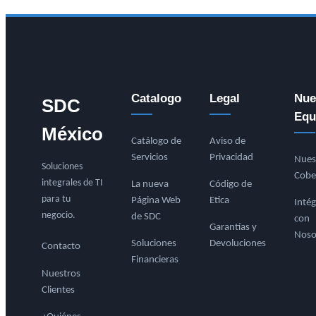
Catalogo
Legal
Nue
SDC
Equ
México
Catálogo de
Aviso de
Servicios
Privacidad
Nues
Soluciones
Cobe
integrales de TI
La nueva
Código de
para tu
Página Web
Etica
Intég
negocio.
de SDC
con
Garantías y
Noso
Soluciones
Devoluciones
Contacto
Financieras
Nuestros
Clientes