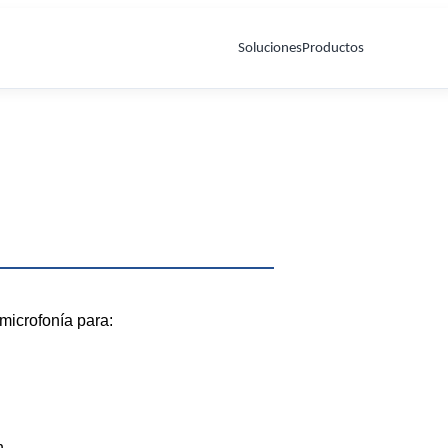
Soluciones
Productos
Cableado Estructurado
as
Control de Acceso y Videovigilancia
Servidores
microfonía para:
n