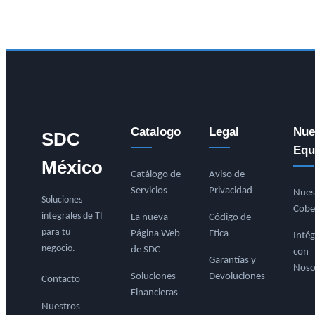
Catalogo
Legal
Nue
SDC
Equ
México
Catálogo de
Aviso de
Servicios
Privacidad
Nues
Soluciones
Cobe
integrales de TI
La nueva
Código de
para tu
Página Web
Etica
Intég
negocio.
de SDC
con
Garantías y
Noso
Soluciones
Devoluciones
Contacto
Financieras
Nuestros