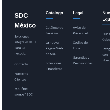
Catalogo
Legal
Nue
SDC
Equ
México
Catálogo de
Aviso de
Servicios
Privacidad
Nues
Soluciones
Cobe
integrales de TI
La nueva
Código de
para tu
Página Web
Etica
Intég
negocio.
de SDC
con
Garantías y
Noso
Soluciones
Devoluciones
Contacto
Financieras
Nuestros
Clientes
¿Quiénes
somos? SDC