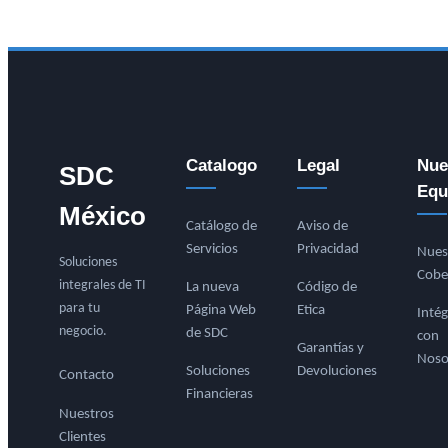
Catalogo
Legal
Nue
SDC
Equ
México
Catálogo de
Aviso de
Servicios
Privacidad
Nues
Soluciones
Cobe
integrales de TI
La nueva
Código de
para tu
Página Web
Etica
Intég
negocio.
de SDC
con
Garantías y
Noso
Soluciones
Devoluciones
Contacto
Financieras
Nuestros
Clientes