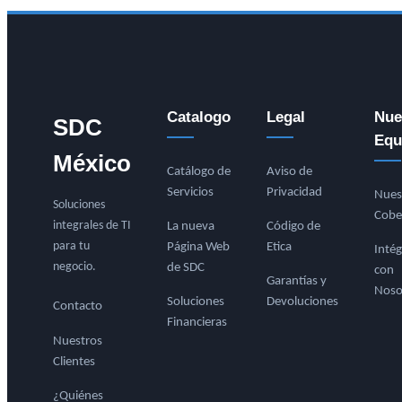
Catalogo
Legal
Nue
SDC
Equ
México
Catálogo de
Aviso de
Servicios
Privacidad
Nues
Soluciones
Cobe
integrales de TI
La nueva
Código de
para tu
Página Web
Etica
Intég
negocio.
de SDC
con
Garantías y
Noso
Soluciones
Devoluciones
Contacto
Financieras
Nuestros
Clientes
¿Quiénes